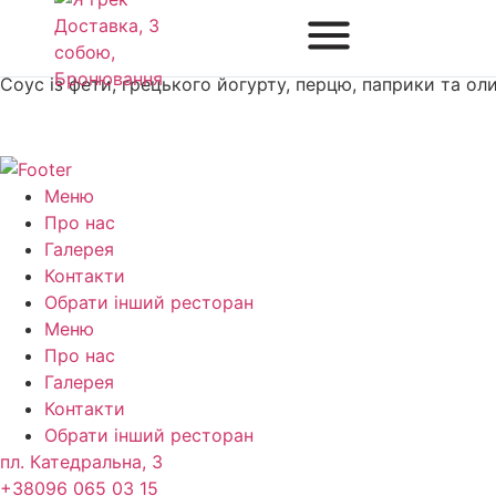
Тірокафтері з пітою
Соус із фети, грецького йогурту, перцю, паприки та оли
Меню
Про нас
Галерея
Контакти
Обрати інший ресторан
Меню
Про нас
Галерея
Контакти
Обрати інший ресторан
пл. Катедральна, 3
+38096 065 03 15